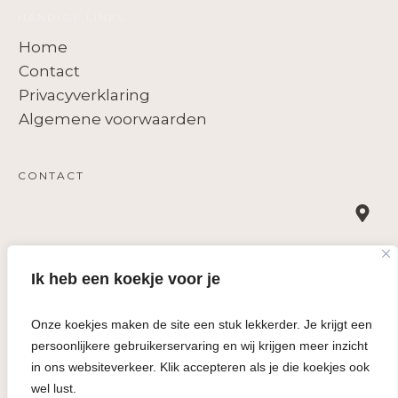
HANDIGE LINKS
Home
Contact
Privacyverklaring
Algemene voorwaarden
CONTACT
Trisha Business Services
Ik heb een koekje voor je
Oost Voorstraat 84, 3262 JH Oud-Beijerland
+31 (0)10 381 0850
Onze koekjes maken de site een stuk lekkerder. Je krijgt een
info@trisha.nl
persoonlijkere gebruikerservaring en wij krijgen meer inzicht
KVK 24437518
in ons websiteverkeer. Klik accepteren als je die koekjes ook
BTW NL 001 848 130 B75
wel lust.