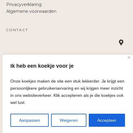
Privacyverklaring
Algemene voorwaarden
CONTACT
Trisha Business Services
Ik heb een koekje voor je
Oost Voorstraat 84, 3262 JH Oud-Beijerland
+31 (0)10 381 0850
Onze koekjes maken de site een stuk lekkerder. Je krijgt een
info@trisha.nl
persoonlijkere gebruikerservaring en wij krijgen meer inzicht
KVK 24437518
in ons websiteverkeer. Klik accepteren als je die koekjes ook
BTW NL 001 848 130 B75
wel lust.
Aanpassen
Weigeren
Accepteer
Copyright
2026
|
Trisha Business Services
| Alle rechten voorbehouden