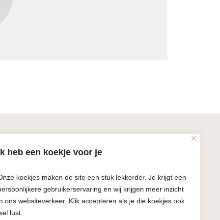
CONTACT
Ik heb een koekje voor je
Trisha Business Services
Oost Voorstraat 84, 3262 JH
Onze koekjes maken de site een stuk lekkerder. Je krijgt een
Oud-Beijerland
persoonlijkere gebruikerservaring en wij krijgen meer inzicht
+31 (0)10 381 0850
in ons websiteverkeer. Klik accepteren als je die koekjes ook
info@trisha.nl
wel lust.