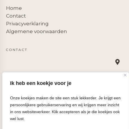
Home
Contact
Privacyverklaring
Algemene voorwaarden
CONTACT
Trisha Business Services
Ik heb een koekje voor je
Oost Voorstraat 84, 3262 JH Oud-Beijerland
+31 (0)10 381 0850
Onze koekjes maken de site een stuk lekkerder. Je krijgt een
info@trisha.nl
persoonlijkere gebruikerservaring en wij krijgen meer inzicht
KVK 24437518
in ons websiteverkeer. Klik accepteren als je die koekjes ook
BTW NL 001 848 130 B75
wel lust.