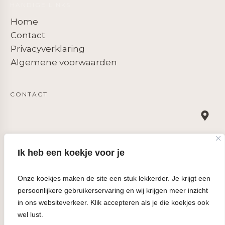
HANDIGE LINKS
Home
Contact
Privacyverklaring
Algemene voorwaarden
CONTACT
Trisha Business Services
Ik heb een koekje voor je
Oost Voorstraat 84, 3262 JH Oud-Beijerland
+31 (0)10 381 0850
Onze koekjes maken de site een stuk lekkerder. Je krijgt een
info@trisha.nl
persoonlijkere gebruikerservaring en wij krijgen meer inzicht
KVK 24437518
in ons websiteverkeer. Klik accepteren als je die koekjes ook
BTW NL 001 848 130 B75
wel lust.