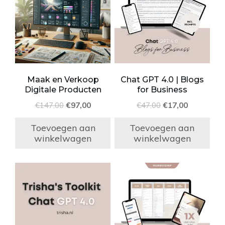
Maak en Verkoop
Chat GPT 4.0 | Blogs
Digitale Producten
for Business
Oorspronkelijke
Huidige
Oorspronkelijke
Huidige
€
147,00
€
97,00
€
47,00
€
17,00
prijs
prijs
prijs
prijs
was:
is:
was:
is:
Toevoegen aan
Toevoegen aan
€147,00.
€97,00.
€47,00.
€17,00.
winkelwagen
winkelwagen